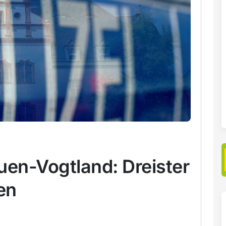
auen-Vogtland: Dreister
en