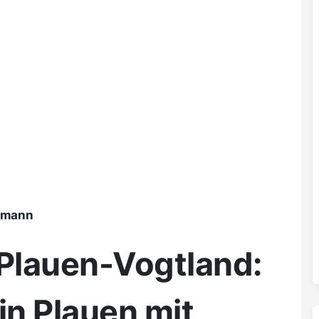
ßmann
 Plauen-Vogtland:
in Plauen mit