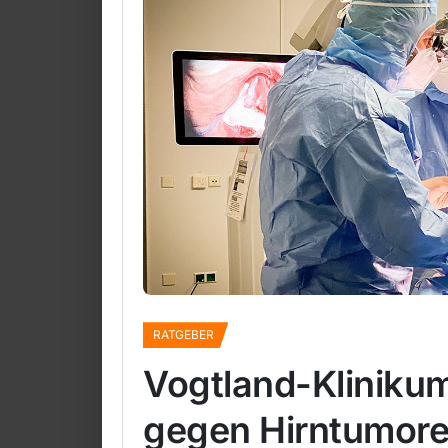
RATGEBER
Vogtland-Klinikum
gegen Hirntumor