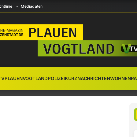
htlinie
Mediadaten
TV
PLAUEN
VOGTLAND
POLIZEI
KURZNACHRICHTEN
WOHNEN
RA