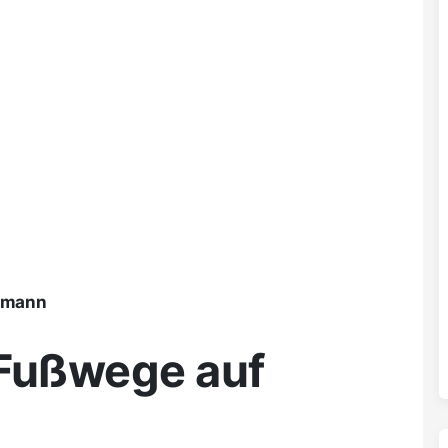
ßmann
 Fußwege auf