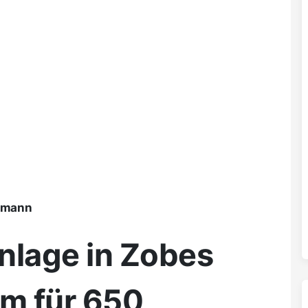
ßmann
nlage in Zobes
om für 650