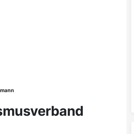
ßmann
ismusverband