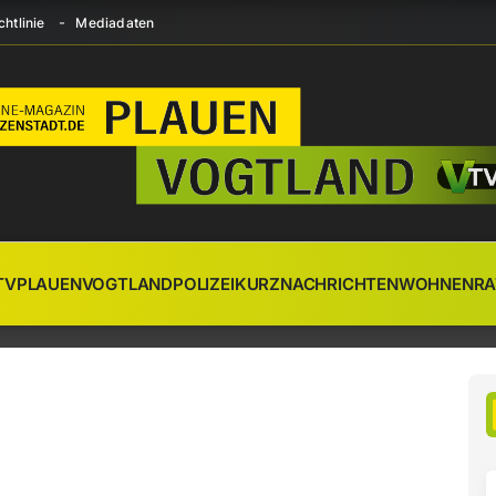
htlinie
Mediadaten
TV
PLAUEN
VOGTLAND
POLIZEI
KURZNACHRICHTEN
WOHNEN
RA