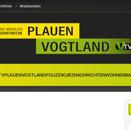
htlinie
Mediadaten
TV
PLAUEN
VOGTLAND
POLIZEI
KURZNACHRICHTEN
WOHNEN
RA