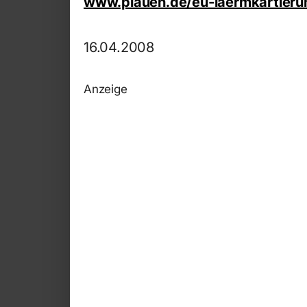
www.plauen.de/eu-laermkartieru
16.04.2008
Anzeige