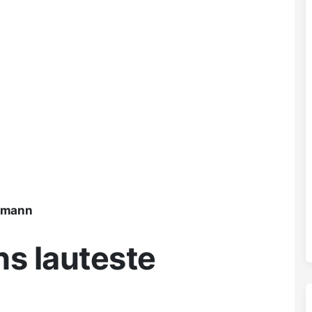
ßmann
ns lauteste