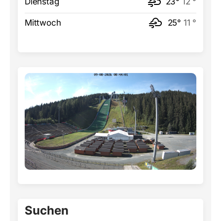
Dienstag
23°
12 °
Mittwoch
25°
11 °
Suchen