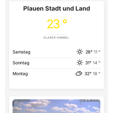
Plauen Stadt und Land
23 °
KLARER HIMMEL
Samstag
28°
11 °
Sonntag
31°
14 °
Montag
32°
18 °