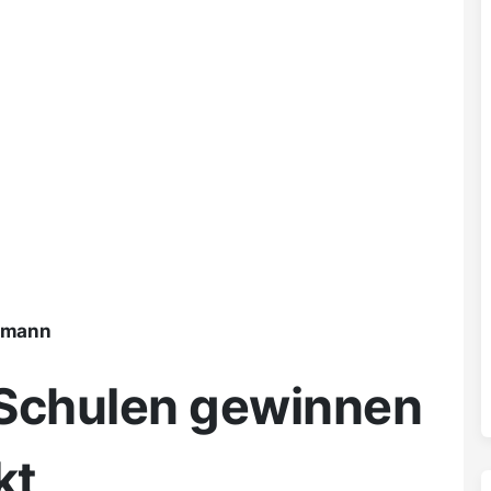
ßmann
 Schulen gewinnen
kt