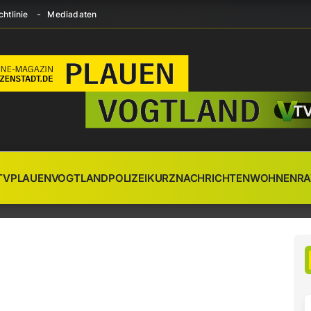
htlinie
Mediadaten
TV
PLAUEN
VOGTLAND
POLIZEI
KURZNACHRICHTEN
WOHNEN
RA