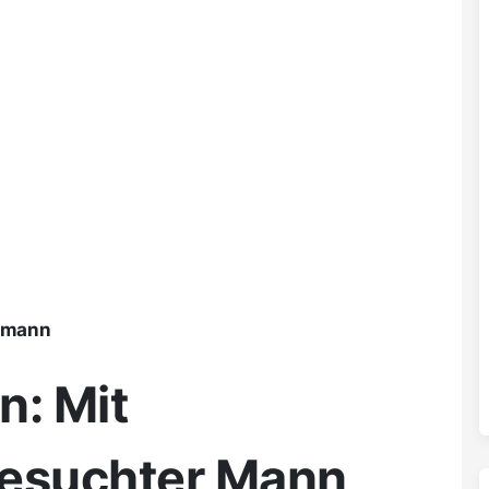
ßmann
n: Mit
gesuchter Mann