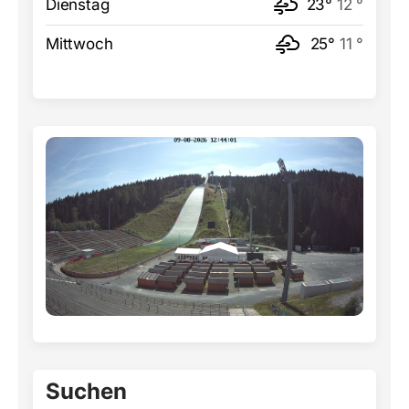
Dienstag
23°
12 °
Mittwoch
25°
11 °
Suchen