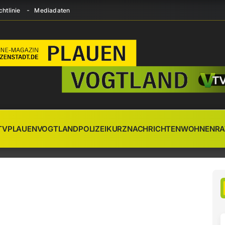
htlinie
Mediadaten
TV
PLAUEN
VOGTLAND
POLIZEI
KURZNACHRICHTEN
WOHNEN
RA