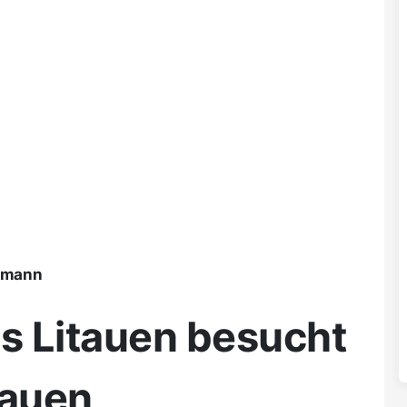
ßmann
s Litauen besucht
lauen