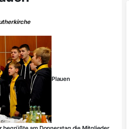
utherkirche
Plauen
r begrüßte am Donnerstag die Mitglieder