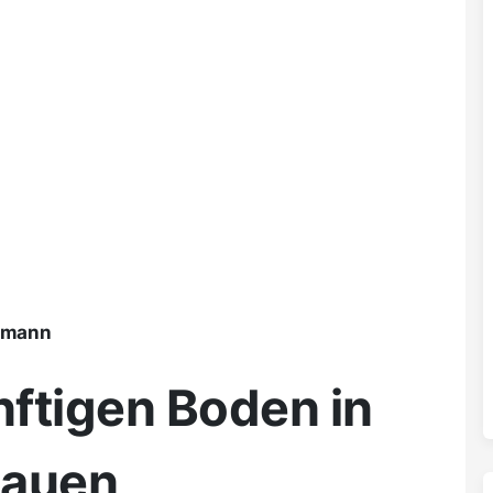
ßmann
ftigen Boden in
lauen