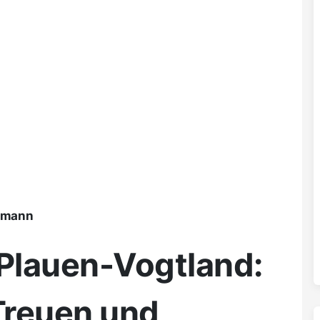
ßmann
 Plauen-Vogtland:
Treuen und