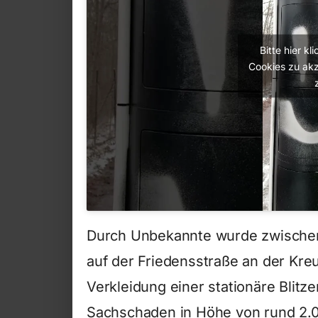
Bitte hier k
Cookies zu akz
Durch Unbekannte wurde zwische
auf der Friedensstraße an der Kre
Verkleidung einer stationäre Blitz
Sachschaden in Höhe von rund 2.