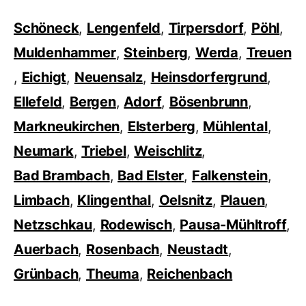
Schöneck
,
Lengenfeld
,
Tirpersdorf
,
Pöhl
,
Muldenhammer
,
Steinberg
,
Werda
,
Treuen
,
Eichigt
,
Neuensalz
,
Heinsdorfergrund
,
Ellefeld
,
Bergen
,
Adorf
,
Bösenbrunn
,
Markneukirchen
,
Elsterberg
,
Mühlental
,
Neumark
,
Triebel
,
Weischlitz
,
Bad Brambach
,
Bad Elster
,
Falkenstein
,
Limbach
,
Klingenthal
,
Oelsnitz
,
Plauen
,
Netzschkau
,
Rodewisch
,
Pausa-Mühltroff
,
Auerbach
,
Rosenbach
,
Neustadt
,
Grünbach
,
Theuma
,
Reichenbach