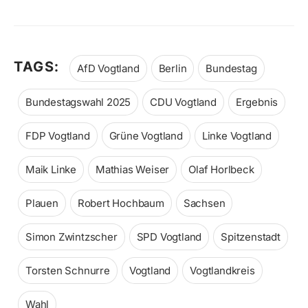
TAGS:
AfD Vogtland
Berlin
Bundestag
Bundestagswahl 2025
CDU Vogtland
Ergebnis
FDP Vogtland
Grüne Vogtland
Linke Vogtland
Maik Linke
Mathias Weiser
Olaf Horlbeck
Plauen
Robert Hochbaum
Sachsen
Simon Zwintzscher
SPD Vogtland
Spitzenstadt
Torsten Schnurre
Vogtland
Vogtlandkreis
Wahl