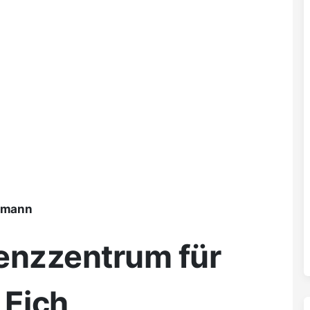
ßmann
nzzentrum für
 Eich