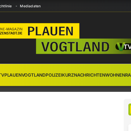
htlinie
Mediadaten
TV
PLAUEN
VOGTLAND
POLIZEI
KURZNACHRICHTEN
WOHNEN
RA