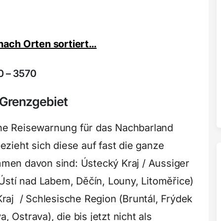
e nach Orten sortiert…
0 – 3570
 Grenzgebiet
e Reisewarnung für das Nachbarland
zieht sich diese auf fast die ganze
en davon sind: Ústecký Kraj / Aussiger
Ústí nad Labem, Děčín, Louny, Litoměřice)
aj / Schlesische Region (Bruntál, Frýdek
, Ostrava), die bis jetzt nicht als