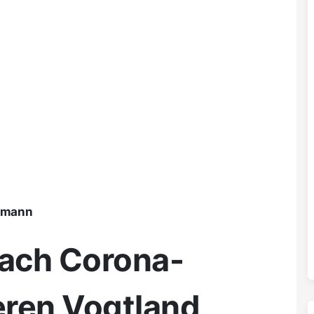
ßmann
ach Corona-
eren Vogtland