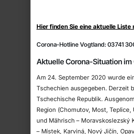
Hier finden Sie eine aktuelle List
Corona-Hotline Vogtland: 03741 30
Aktuelle Corona-Situation im
Am 24. September 2020 wurde ein
Tschechien ausgegeben. Derzeit be
Tschechische Republik. Ausgenomm
Region (Chomutov, Most, Teplice, 
und Mährisch – Moravskoslezský Kr
– Místek, Karviná, Nový Jičín, Opava