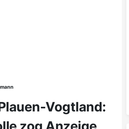
ßmann
 Plauen-Vogtland:
lle zog Anzeige