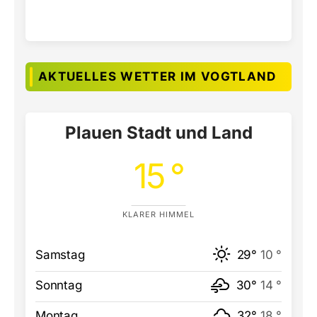
AKTUELLES WETTER IM VOGTLAND
Plauen Stadt und Land
15 °
KLARER HIMMEL
Samstag
29°
10 °
Sonntag
30°
14 °
Montag
32°
18 °