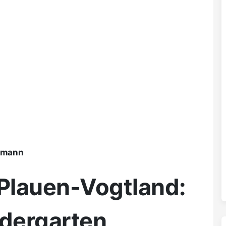
ßmann
 Plauen-Vogtland:
ndergarten