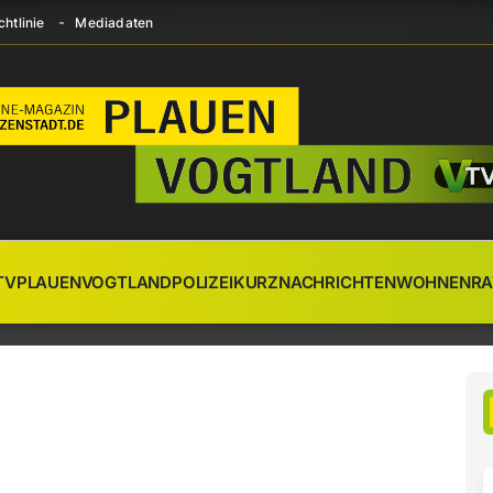
htlinie
Mediadaten
TV
PLAUEN
VOGTLAND
POLIZEI
KURZNACHRICHTEN
WOHNEN
RA