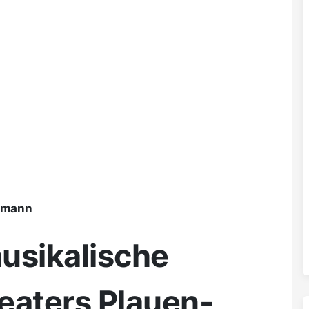
ßmann
usikalische
eaters Plauen-