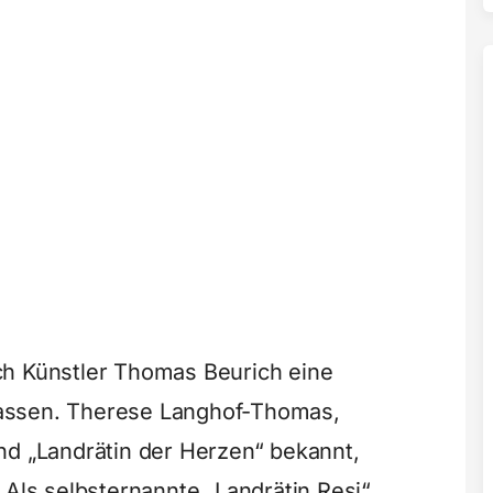
ch Künstler Thomas Beurich eine
assen. Therese Langhof-Thomas,
nd „Landrätin der Herzen“ bekannt,
 Als selbsternannte „Landrätin Resi“