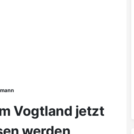
ßmann
m Vogtland jetzt
ssen werden