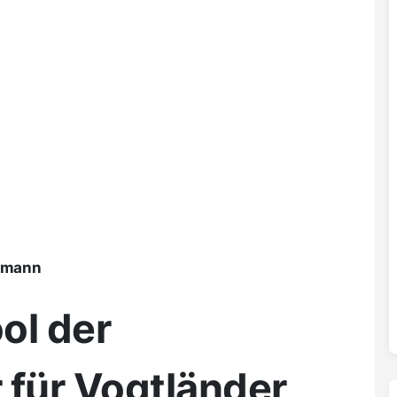
ßmann
ol der
 für Vogtländer