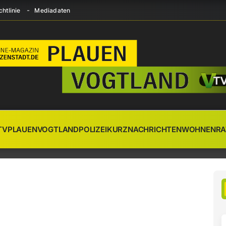
htlinie
Mediadaten
TV
PLAUEN
VOGTLAND
POLIZEI
KURZNACHRICHTEN
WOHNEN
RA