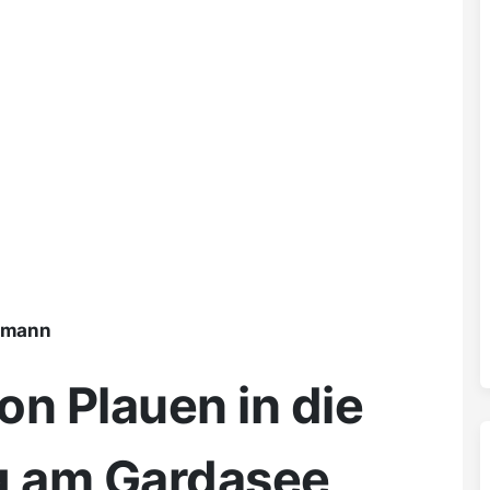
ßmann
on Plauen in die
g am Gardasee