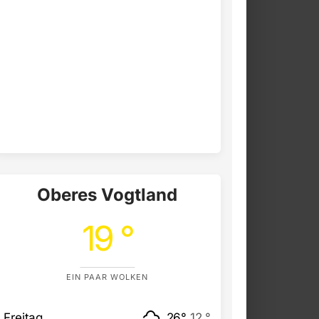
Oberes Vogtland
19 °
EIN PAAR WOLKEN
Freitag
26°
12 °