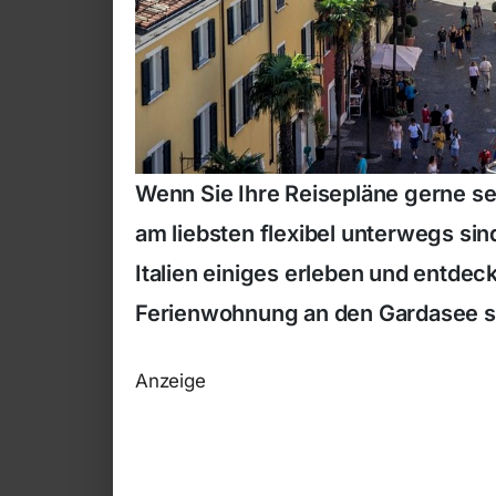
Wenn Sie Ihre Reisepläne gerne s
am liebsten flexibel unterwegs sin
Italien einiges erleben und entdec
Ferienwohnung an den Gardasee si
Anzeige