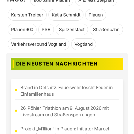
900 Jahre Plauen
Andreas Stephan
Karsten Treiber
Katja Schmidt
Plauen
Plauen900
PSB
Spitzenstadt
Straßenbahn
Verkehrsverbund Vogtland
Vogtland
DIE NEUSTEN NACHRICHTEN
Brand in Oelsnitz: Feuerwehr löscht Feuer in
Einfamilienhaus
26. Pöhler Triathlon am 9. August 2026 mit
Livestream und Straßensperrungen
Projekt „M1llion“ in Plauen: Initiator Marcel