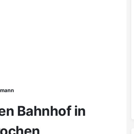
ßmann
en Bahnhof in
rochen