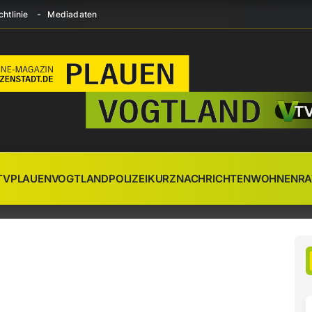
htlinie
Mediadaten
TV
PLAUEN
VOGTLAND
POLIZEI
KURZNACHRICHTEN
WOHNEN
RA