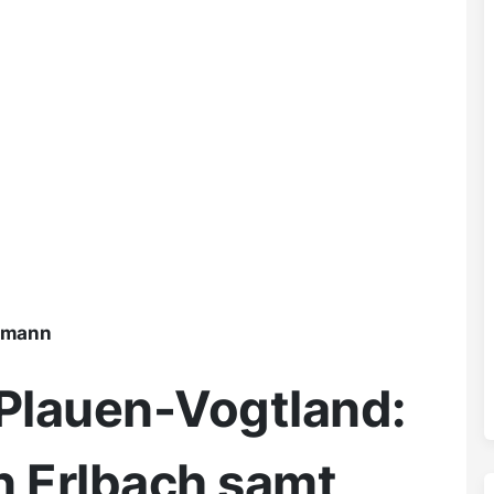
ßmann
 Plauen-Vogtland:
n Erlbach samt