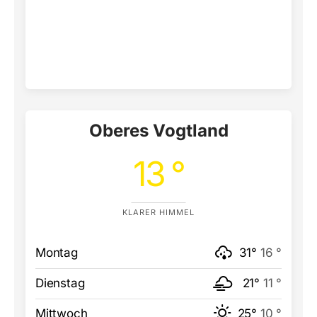
Oberes Vogtland
13 °
KLARER HIMMEL
Montag
31°
16 °
Dienstag
21°
11 °
Mittwoch
25°
10 °