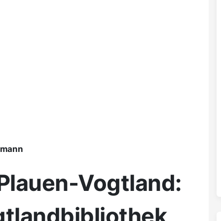
ßmann
 Plauen-Vogtland:
gtlandbibliothek