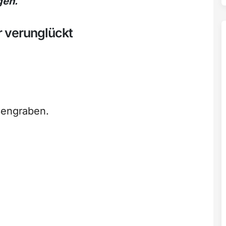
gen.
 verunglückt
ßengraben.