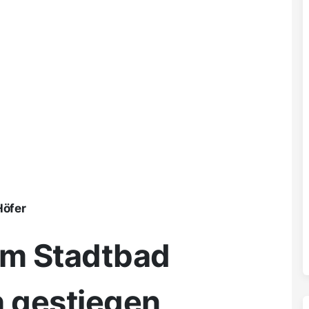
Höfer
 im Stadtbad
h gestiegen