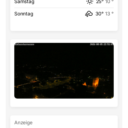
Samstag
25°
10 °
Sonntag
30°
13 °
Anzeige