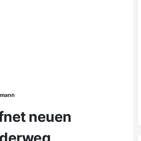
ßmann
ffnet neuen
derweg