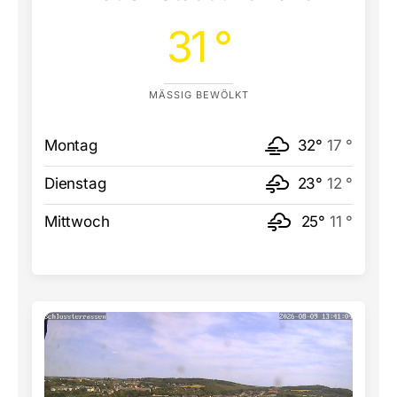
31 °
MÄSSIG BEWÖLKT
Montag
32°
17 °
Dienstag
23°
12 °
Mittwoch
25°
11 °