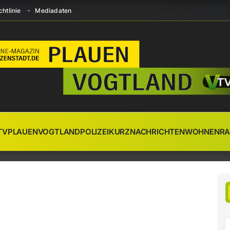
htlinie
Mediadaten
TV
PLAUEN
VOGTLAND
POLIZEI
KURZNACHRICHTEN
WOHNEN
RA