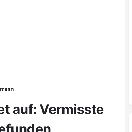
ßmann
et auf: Vermisste
gefunden