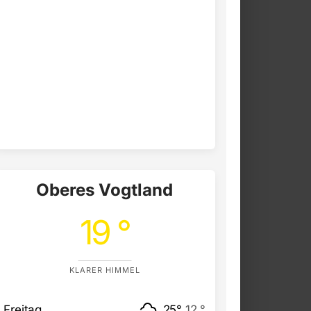
Oberes Vogtland
19 °
KLARER HIMMEL
Freitag
25°
12 °