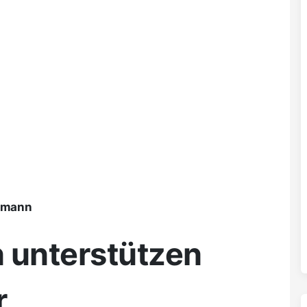
ßmann
 unterstützen
r