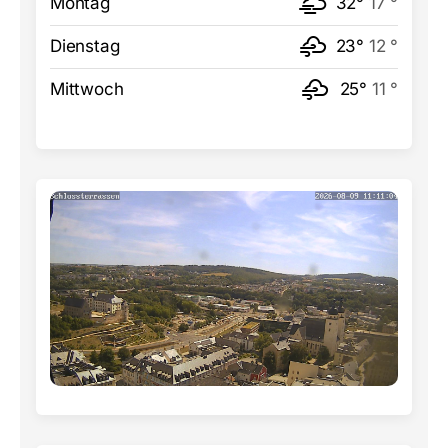
Montag
32°
17 °
Dienstag
23°
12 °
Mittwoch
25°
11 °