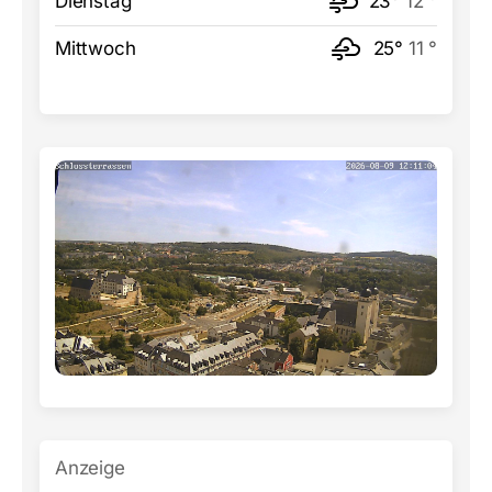
Dienstag
23°
12 °
Mittwoch
25°
11 °
Anzeige