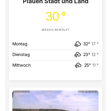
Plauen Stadt und Land
30 °
MÄSSIG BEWÖLKT
Montag
32°
17 °
Dienstag
23°
12 °
Mittwoch
25°
11 °