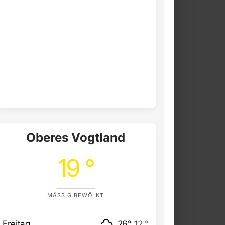
Oberes Vogtland
19 °
MÄSSIG BEWÖLKT
Freitag
26°
12 °