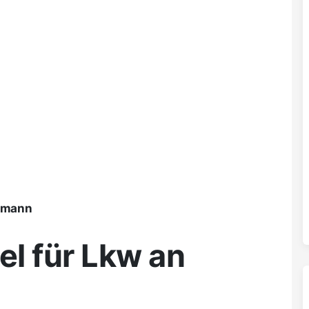
ßmann
l für Lkw an