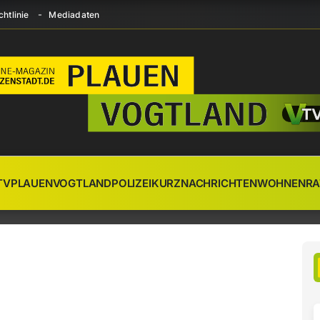
htlinie
Mediadaten
TV
PLAUEN
VOGTLAND
POLIZEI
KURZNACHRICHTEN
WOHNEN
RA