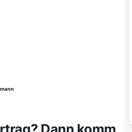
ßmann
rtrag? Dann komm