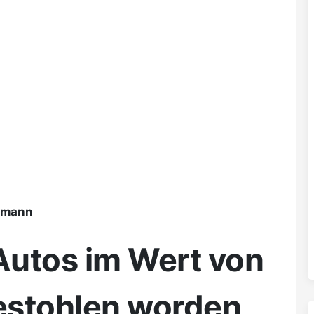
ßmann
 Autos im Wert von
estohlen worden