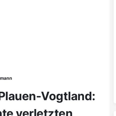
ßmann
 Plauen-Vogtland:
te verletzten