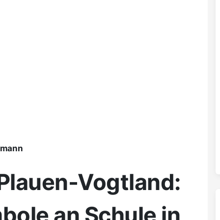
ßmann
 Plauen-Vogtland:
ole an Schule in