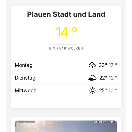
Plauen Stadt und Land
14 °
EIN PAAR WOLKEN
Montag
33°
17 °
Dienstag
22°
12 °
Mittwoch
25°
10 °