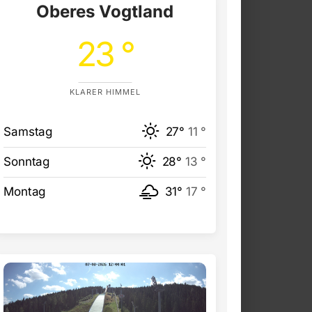
Oberes Vogtland
23 °
KLARER HIMMEL
Samstag
27°
11 °
Sonntag
28°
13 °
Montag
31°
17 °