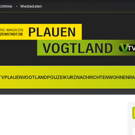
htlinie
Mediadaten
TV
PLAUEN
VOGTLAND
POLIZEI
KURZNACHRICHTEN
WOHNEN
RA