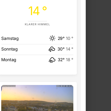
14 °
KLARER HIMMEL
Samstag
29°
10 °
Sonntag
30°
14 °
Montag
32°
18 °